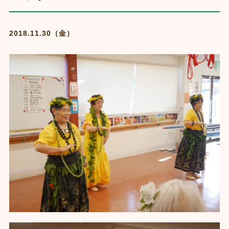
2018.11.30（金）